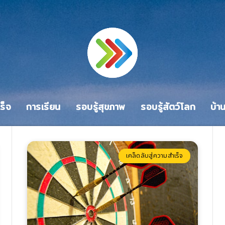
ร็จ
การเรียน
รอบรู้สุขภาพ
รอบรู้สัตว์โลก
บ้า
เคล็ดลับสู่ความสำเร็จ