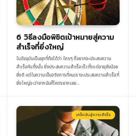
6 วิธีลงมือพิชิตเป้าหมายสู่ความ
สำเร็จที่ยิ่งใหญ่
ในปัจจุบันเป็นยุคที่ถือได้ว่า ใครๆ ก็อยากจะประสบความ
สำเร็จกันทั้งนั้น ยิ่งประสบความสำเร็จเร็วทั้งแต่อายุยังน้อย
ยิ่งดี แต่ในความเป็นจริงการที่คนเราจะประสบความสำเร็จที่
ยิ่งใหญ่จะว่ายากมันก็โคตรยากเลย…
เคล็ดลับสู่ความสำเร็จ