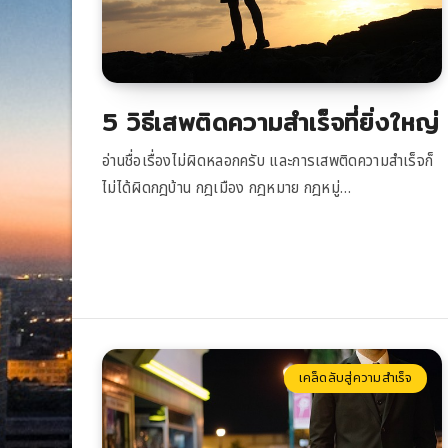
5 วิธีเสพติดความสำเร็จที่ยิ่งใหญ่
อ่านชื่อเรื่องไม่ผิดหลอกครับ และการเสพติดความสำเร็จก็
ไม่ได้ผิดกฎบ้าน กฎเมือง กฎหมาย กฎหมู่…
เคล็ดลับสู่ความสำเร็จ