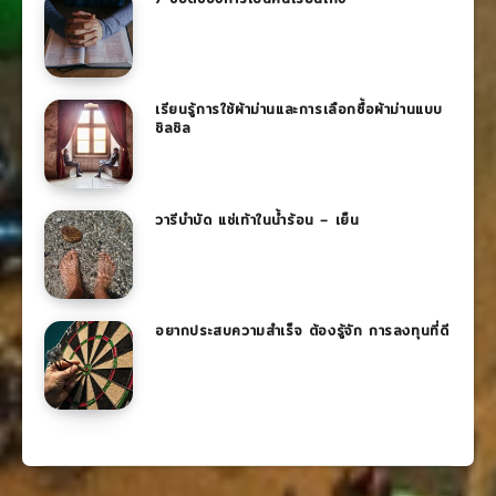
เรียนรู้การใช้ผ้าม่านและการเลือกซื้อผ้าม่านแบบ
ชิลชิล
วารีบำบัด แช่เท้าในน้ำร้อน – เย็น
อยากประสบความสำเร็จ ต้องรู้จัก การลงทุนที่ดี