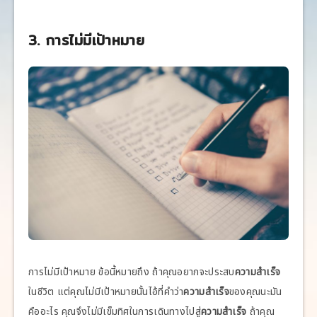
3. การไม่มีเป้าหมาย
การไม่มีเป้าหมาย ข้อนี้หมายถึง ถ้าคุณอยากจะประสบ
ความสำเร็จ
ในชีวิต แต่คุณไม่มีเป้าหมายนั้นไอ้ที่คำว่า
ความสำเร็จ
ของคุณนะมัน
คืออะไร คุณจึงไม่มีเข็มทิศในการเดินทางไปสู่
ความสำเร็จ
ถ้าคุณ