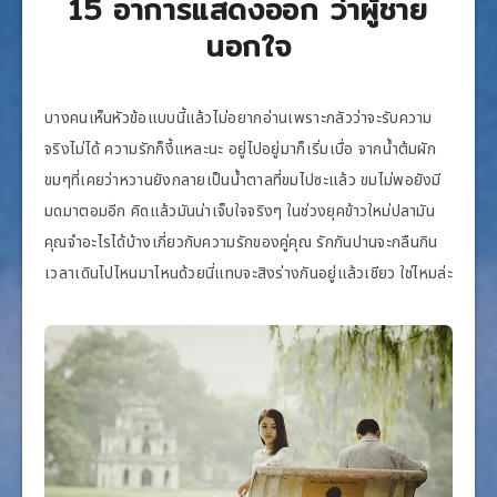
15 อาการแสดงออก ว่าผู้ชาย
นอกใจ
บางคนเห็นหัวข้อแบบนี้แล้วไม่อยากอ่านเพราะกลัวว่าจะรับความ
จริงไม่ได้ ความรักก็งี้แหละนะ อยู่ไปอยู่มาก็เริ่มเบื่อ จากน้ำต้มผัก
ขมๆที่เคยว่าหวานยังกลายเป็นน้ำตาลที่ขมไปซะแล้ว ขมไม่พอยังมี
มดมาตอมอีก คิดแล้วมันน่าเจ็บใจจริงๆ ในช่วงยุคข้าวใหม่ปลามัน
คุณจำอะไรได้บ้างเกี่ยวกับความรักของคู่คุณ รักกันปานจะกลืนกิน
เวลาเดินไปไหนมาไหนด้วยนี่แทบจะสิงร่างกันอยู่แล้วเชียว ใช่ไหมล่ะ