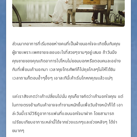
ส่วนมากอาการที่เริ่มถอยห่างคนที่เป็นฝ่ายนอกใจจะเกิดขึ้นกับคุณ
ผู้ชายเพราะเพศชายจะชอบอะไรที่สวยๆงามๆอยู่เสมอ ถ้าวันนึง
คุณชายของคุณเกิดอาการไปไหนไม่ยอมบอกหรือตอบคนละอย่าง
กับที่เพื่อนเค้าบอกมา เวลาคุยโทรศัพท์ก็ไปคุยไกลๆไม่ให้ได้ยิน
เวลาถามก็ตอบอ้ำๆอึ้งๆ เอาละทีนี้เค้าเริ่มโกหกคุณแล้วแน่ๆ
แค่เราสังเกตว่าเค้าเปลี่ยนไปนั่น คุณก็อาจคิดว่าเค้านอกใจคุณ แต่
ในทางตรงข้ามกันเค้าอาจจะทำงานหนักขึ้นเพื่อวันข้างหน้าก็ได้ เอา
ล่ะวันนี้เรามีวิธีดูอาการแฟนที่แอบนอกใจมาฝาก โดยสามารถ
เปรียบเทียบอาการเหล่านี้ได้จากช่วงแรกๆและช่วงหลังๆ ได้ง่า
ยมากๆ