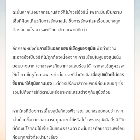
ฉะนั้นหากไม่อยากทรมานสัตว์ก็ไม่ควรใช้วิธีนี้ เพราะมันเป็นความ
เชื่อที่ผิดๆเกี่ยวกับการรักษาสุนัข ซึ่งการรักษาโรคเรื้อนอย่างถูก
ต้องอย่างไร ควรจะปรึกษาสัตวแพทย์ดีกว่า
อีกกรณีหนึ่งคือ
การใช้แอลกอฮอล์เช็ดหูของสุนัข
เพื่อทำความ
สะอาดซึ่งเป็นวิธีที่ไม่ถูกต้องเนื่องจาก การเยื่อบุในหูของสุนัขนั้น
บอบบางมาก เขาอาจจะเกิดอาการแสบร้อนได้ หากจะเช็ดหูควรจะ
ใช้น้ำยาเช็ดหูโดยเฉพาะเท่านั้น และที่สำคัญคือ
เมื่อสุนัขป่วยไม่ควร
ซื้อยามาให้สุนัขทานเอง
แต่ควรปรึกษาสัตวแพทย์ก่อนเสมอๆ ซึ่ง
รวมไปถึงการให้วิตามินหรืออาหารเสริมต่างๆกับสุนัขด้วย
หากใครที่ต้องการเลี้ยงสุนัขก็ควรพิจารณาอย่างรอบคอบว่า หาก
เจ็บป่วยขึ้นมาเราสามารถดูแลเขาได้หรือไม่ เพราะสุนัขคือสิ่งมีชีวิต
ที่ต้องมีโรคภัยไข้เจ็บเป็นของธรรมดา ฉะนั้นควรศึกษาความพร้อม
ก่อนทุกครั้งที่จะนำมาเลี้ยง